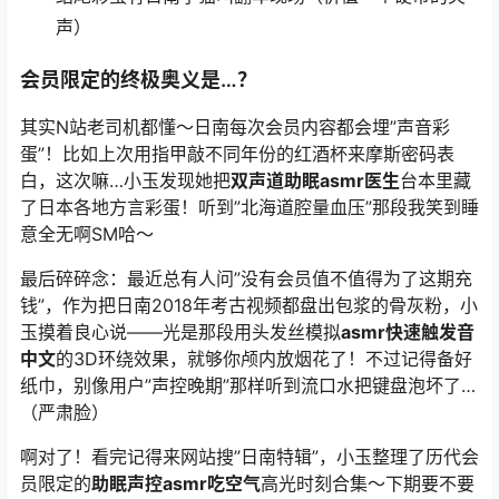
声）
会员限定的终极奥义是…？
其实N站老司机都懂～
日南
每次会员内容都会埋”声音彩
蛋”！比如上次用指甲敲不同年份的红酒杯来摩斯密码表
白，这次嘛…小玉发现她把
双声道助眠asmr医生
台本里藏
了日本各地方言彩蛋！听到”北海道腔量血压”那段我笑到睡
意全无啊SM哈～
最后碎碎念：最近总有人问”没有会员值不值得为了这期充
钱”，作为把
日南
2018年考古视频都盘出包浆的骨灰粉，小
玉摸着良心说——光是那段用头发丝模拟
asmr快速触发音
中文
的3D环绕效果，就够你颅内放烟花了！不过记得备好
纸巾，别像用户”声控晚期”那样听到流口水把键盘泡坏了…
（严肃脸）
啊对了！看完记得来网站搜”日南特辑”，小玉整理了历代会
员限定的
助眠声控asmr吃空气
高光时刻合集～下期要不要