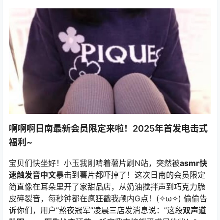
啊啊啊
日南
最新会员限定来啦！2025年首发电击式
福利~
宝贝们快坐好！小玉我刚啃着薯片刷N站，突然被
asmr快
速触发音中文
暴击到薯片都吓掉了！这次
日南
的会员限定
简直像在耳朵里开了家甜品店，从奶油搅拌声到巧克力脆
皮碎裂音，每秒钟都在疯狂戳我颅内G点！(✧ω✧) 偷偷告
诉你们，用户”熬夜冠军”凌晨三店发消息说：”这段
双声道