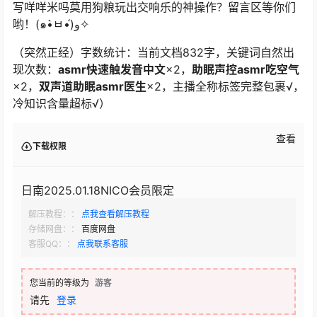
写
咩咩米吗莫
用狗粮玩出交响乐的神操作？留言区等你们
哟！(๑•̀ㅂ•́)و✧
（突然正经）字数统计：当前文档832字，关键词自然出
现次数：
asmr快速触发音中文
×2，
助眠声控asmr吃空气
×2，
双声道助眠asmr医生
×2，主播全称标签完整包裹√，
冷知识含量超标√）
查看
下载权限
日南2025.01.18NICO会员限定
解压教程：：
点我查看解压教程
存储网盘：：
百度网盘
客服QQ：：
点我联系客服
您当前的等级为
游客
请先
登录