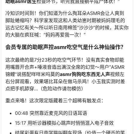
助眠asmr医生
检查环节，听完我直接躺平成尸体状！”
冷知识时间到！你们知道为什么掏耳朵ASMR会让人爽到
脚趾蜷缩吗？科学家发现这和人类幼崽时期被妈妈理毛的
远古记忆有关～所以听
日南
用棉签”沙沙沙”的时候，其实你
的大脑在疯狂喊：”妈妈再爱我一次！”
会员专属的
助眠声控asmr吃空气
是什么神仙操作？
这次最绝的是7分23秒的吃空气环节！没有真实食物却能
用嘴唇开合声+唾液音造出满汉全席的幻觉～用户”ASMR
锦鲤”说搭配
咩咩米吗莫
的
asmr狗狗吃东西无人声
视频左
右分屏观看，效果堪比耳朵在做马杀鸡！小玉我实测时差
点把手机舔穿…（危险动作请勿模仿）
重点来咯！这次限定版藏着三个超稀有触发点：
00:48 突然靠近麦克风的日语耳语
15:17 用听诊器模拟心跳声时悄悄混入电子音效
结尾彩蛋有
日南
学猫叫翻车现场（价值一个硬币的笑