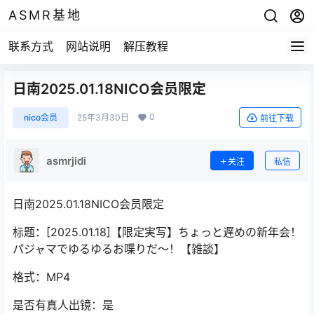
ASMR基地
联系方式
网站说明
解压教程
日南2025.01.18NICO会员限定
0
nico会员
25年3月30日
前往下载
asmrjidi
关注
私信
日南2025.01.18NICO会员限定
标题：[2025.01.18]【限定実写】ちょっと遅めの新年会！
パジャマでゆるゆるお喋りだ～！【雑談】
格式：MP4
是否有真人出镜：是