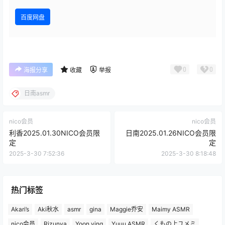
百度网盘
0
0
海报分享
收藏
举报
日南asmr
nico会员
nico会员
利香2025.01.30NICO会员限
日南2025.01.26NICO会员限
定
定
2025-3-30 7:52:36
2025-3-30 8:18:48
热门标签
Akari’s
Aki秋水
asmr
gina
Maggie乔安
Maimy ASMR
nico会员
Rizunya
Yoon ying
Yuuu ASMR
くもの上ユメミ