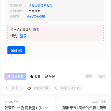
解压教程：：
点我查看解压教程
存储网盘：：
百度网盘
客服QQ：：
点我联系客服
您当前的等级为
游客
请先
登录
百度网盘
0
0
海报分享
收藏
举报
槑十三
清清睡不醒
菜菜cyl不好吃
ASMR视频
ASMR视频
张爱玲+一色 雨教皇+ [Nana
[醋醋茉宝] 爱听的气音+[隔壁