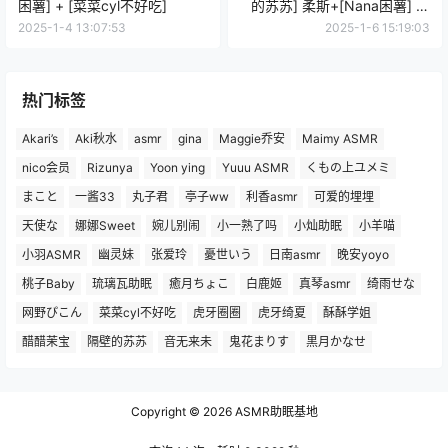
困薯] + [菜菜cyl不好吃]
的苏苏] 柔斯+[Nana困薯] 圣
诞节+[你的圈圈儿] 紫色
2025-1-4 13:07:53
2025-1-6 15:19:03
热门标签
Akari’s
Aki秋水
asmr
gina
Maggie乔安
Maimy ASMR
nico会员
Rizunya
Yoon ying
Yuuu ASMR
くもの上ユメミ
まこと
一酱33
丸子君
亭子ww
利香asmr
可爱的埋埋
天使な
娜娜Sweet
婉儿别闹
小一熟了吗
小灿助眠
小羊喵
小羽ASMR
幽灵妹
张爱玲
憂世いう
日南asmr
晚安yoyo
桃子Baby
琉璃瓦助眠
癒月ちょこ
白鹿姬
真琴asmr
绮雨せな
网野ぴこん
菜菜cyl不好吃
虎牙圈圈
虎牙绮夏
酥酥学姐
醋醋茉宝
隔壁的苏苏
音无来未
鬼花まりす
黒月かなせ
Copyright © 2026
ASMR助眠基地