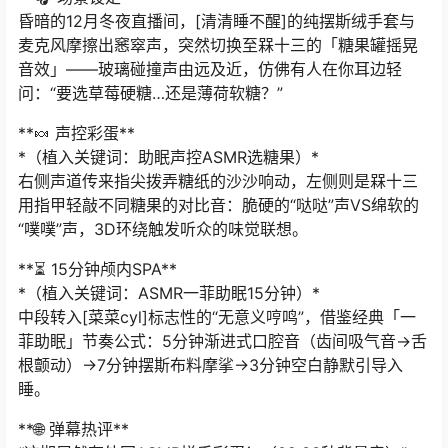
昏暗的12月冬夜直播间，[清清睡不醒]的纯摆斯绒手套与
麦克风摩擦出窸窣声，突然切换至槑十三的「糖果罐摇晃
音效」——玻璃碰撞声由远及近，仿佛有人在你耳边轻
问：“要选草莓硬糖…还是薄荷软糖？”
**🍬 声控彩蛋**
*（植入关键词：助眠声控ASMR选糖果）*
右侧声道传来指尖拨弄糖纸的沙沙响动，左侧则是槑十三
用指甲轻敲不同糖果的对比音：脆硬的“哒哒”声VS绵软的
“噗噗”声，3D环绕触发听众的味觉联想。
**⏳ 15分钟颅内SPA**
*（植入关键词：ASMR一菲助眠15分钟）*
中段转入[菜菜cyl]标志性的“无意义哼鸣”，借鉴经典「一
菲助眠」节奏公式：5分钟渐进式口腔音（齿间吸气音→舌
根颤动）→7分钟摆斯布料摩挲→3分钟空白静默引导入
睡。
**🌐 弹幕热评**