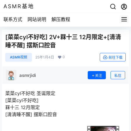
ASMR基地
联系方式
网站说明
解压教程
[菜菜cyl不好吃] 2V+槑十三 12月限定+[清清
睡不醒] 摆斯口腔音
0
ASMR视频
25年1月4日
前往下载
asmrjidi
关注
私信
菜菜cyl不好吃 圣诞限定
[菜菜cyl不好吃]
槑十三 12月限定
[清清睡不醒] 摆斯口腔音