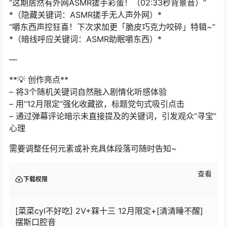
“这期居然有外网ASMR搓手彩蛋！（02:33秒背景音）”
*（隐藏关键词：ASMR搓手无人声外网）*
“嚼东西声控狂喜！下次求加更「脆皮巧克力咬碎」特辑~”
*（暗线呼应关键词：ASMR助眠嚼东西）*
—
**💡 创作亮点**
– 将3个随机关键词自然融入剧情化听感体验
– 用“12月限定”强化收藏欲，标题党句式吸引点击
– 通过弹幕评论暗示未直接提及的关键词，引发观众“寻宝”
心理
需要调整任何元素或补充具体段落可随时告知~
查看
下载权限
[菜菜cyl不好吃] 2V+槑十三 12月限定+[清清睡不醒]
摆斯口腔音