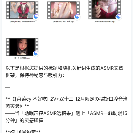
以下是根据您提供的标题和随机关键词生成的ASMR文章
框架，保持神秘感与吸引力：
—
**《[菜菜cyl不好吃] 2V+槑十三 12月限定の摆斯口腔音治
愈实验》**
——当「助眠声控ASMR选糖果」遇上「ASMR一菲助眠15
分钟」的灵感碰撞
**🎧 场景设定**