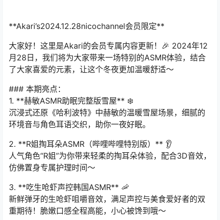
**Akari’s2024.12.28nicochannel会员限定**
大家好！这里是Akari的会员专属内容更新！🎉 2024年12
月28日，我们将为大家带来一场特别的ASMR体验，结合
了大家喜爱的元素，让这个冬夜更加温暖舒适～
### 本期亮点：
1. **赫敏ASMR助眠完整版雪屋** ❄️
沉浸式还原《哈利波特》中赫敏的温暖雪屋场景，细腻的
环境音与角色耳语交织，助你一夜好眠。
2. **R姐掏耳朵ASMR（哔哩哔哩特别版）** 👂
人气角色“R姐”为你带来轻柔的掏耳朵体验，配合3D音效，
仿佛置身专属护理时间～
3. **吃生呛虾声控韩国ASMR** 🦐
新鲜弹牙的生呛虾咀嚼音效，满足声控与美食爱好者的双
重期待！脆嫩口感全程高能，小心被馋到哦～