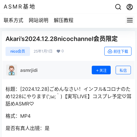
ASMR基地
联系方式
网站说明
解压教程
Akari’s2024.12.28nicochannel会员限定
0
nico会员
25年1月1日
前往下载
asmrjidi
关注
私信
标题：[2024.12.28]ごめんなさい！インフル&コロナのた
め1228にやります(′;ω;｀)【実写LIVE】コスプレ予定♡耳
舐めASMR♡
格式：MP4
是否有真人出镜：是