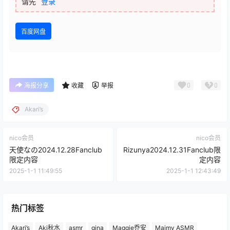
请先
登录
百度网盘
0
0
海报分享
收藏
举报
Akari’s
nico会员
nico会员
天使なの2024.12.28Fanclub
Rizunya2024.12.31Fanclub限
限定内容
定内容
2025-1-1 11:49:55
2025-1-1 12:43:49
热门标签
Akari’s
Aki秋水
asmr
gina
Maggie乔安
Maimy ASMR