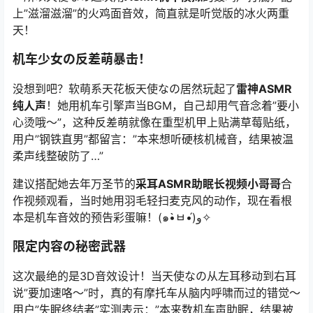
上”滋溜滋溜”的火鸡面音效，简直就是听觉版的冰火两重
天！
机车少女の反差萌暴击！
没想到吧？软萌系天花板
天使なの
居然玩起了
雷神ASMR
纯人声
！她用机车引擎声当BGM，自己却用气音念着”要小
心烫哦～”，这种反差萌就像在重型机甲上贴满草莓贴纸，
用户”钢铁直男”都留言：”本来想听硬核机械音，结果被温
柔声线整破防了…”
建议搭配她去年万圣节的
采耳ASMR助眠长视频小哥哥
合
作视频观看，当时她用羽毛轻扫麦克风的动作，现在看根
本是机车音效的预告彩蛋嘛！(๑•̀ㅂ•́)و✧
限定内容の秘密武器
这次最绝的是3D音效设计！当
天使なの
从左耳移动到右耳
说”要加速咯～”时，真的有摩托车从脑内呼啸而过的错觉～
用户”失眠终结者”实测表示：”本来数机车声助眠，结果被