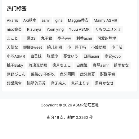
热门标签
Akari’s
Aki秋水
asmr
gina
Maggie乔安
Maimy ASMR
nico会员
Rizunya
Yoon ying
Yuuu ASMR
くもの上ユメミ
まこと
一酱33
丸子君
亭子ww
利香asmr
可爱的埋埋
天使な
娜娜Sweet
婉儿别闹
小一熟了吗
小灿助眠
小羊喵
小羽ASMR
幽灵妹
张爱玲
憂世いう
日南asmr
晚安yoyo
桃子Baby
琉璃瓦助眠
癒月ちょこ
白鹿姬
真琴asmr
绮雨せな
网野ぴこん
菜菜cyl不好吃
虎牙圈圈
虎牙绮夏
酥酥学姐
醋醋茉宝
隔壁的苏苏
音无来未
鬼花まりす
黒月かなせ
Copyright © 2026
ASMR助眠基地
查询 16 次，耗时 0.2260 秒