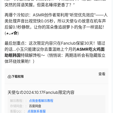
突然的耳语笑醒，但莫名睡得更香了？”
再爆个冷知识：ASMR创作者常利用”听觉优先效应”——人
类处理声音比视觉快0.05秒，所以
天使なの
故意在机车声
后留0.1秒静默，让你的耳朵像追胡萝卜的兔子一样竖起！
(◕ᴗ◕✿)
最后划重点：这次限定内容只在Fanclub保留30天！错过
的话…小玉只能建议你去重温她上个月的
ASMR吃火鸡面
助眠韩国
特辑解馋啦～（悄悄说：两期连听会有隐藏版立
体环绕效果哟！）
查看
下载权限
天使なの2024.10.17Fanclub限定内容
解压教程：：
点我查看解压教程
存储网盘：：
百度网盘
客服QQ：：
点我联系客服