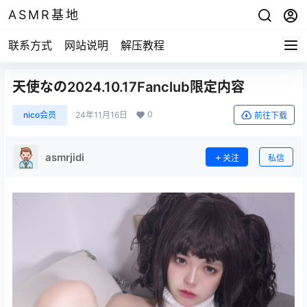
ASMR基地
联系方式
网站说明
解压教程
天使なの2024.10.17Fanclub限定内容
0
nico会员
24年11月16日
前往下载
asmrjidi
关注
私信