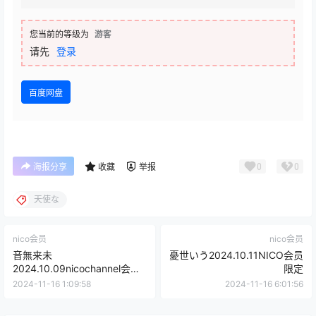
您当前的等级为
游客
请先
登录
百度网盘
0
0
海报分享
收藏
举报
天使な
nico会员
nico会员
音無来未
憂世いう2024.10.11NICO会员
2024.10.09nicochannel会员
限定
限定
2024-11-16 1:09:58
2024-11-16 6:01:56