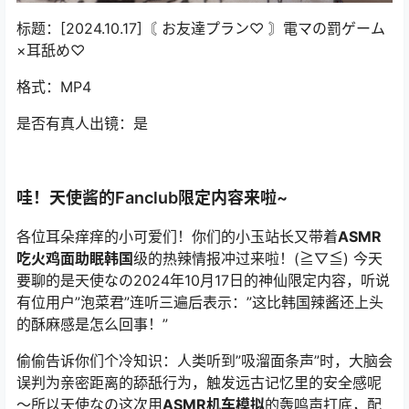
标题：[2024.10.17]〘 お友達プラン♡ 〙電マの罰ゲーム
×耳舐め♡
格式：MP4
是否有真人出镜：是
哇！天使酱的Fanclub限定内容来啦~
各位耳朵痒痒的小可爱们！你们的小玉站长又带着
ASMR
吃火鸡面助眠韩国
级的热辣情报冲过来啦！(≧▽≦) 今天
要聊的是
天使なの
2024年10月17日的神仙限定内容，听说
有位用户”泡菜君”连听三遍后表示：”这比韩国辣酱还上头
的酥麻感是怎么回事！”
偷偷告诉你们个冷知识：人类听到”吸溜面条声”时，大脑会
误判为亲密距离的舔舐行为，触发远古记忆里的安全感呢
～所以
天使なの
这次用
ASMR机车模拟
的轰鸣声打底，配