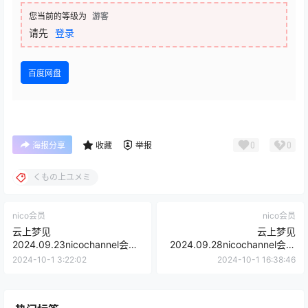
您当前的等级为
游客
请先
登录
百度网盘
0
0
海报分享
收藏
举报
くもの上ユメミ
nico会员
nico会员
云上梦见
云上梦见
2024.09.23nicochannel会员
2024.09.28nicochannel会员
限定
限定
2024-10-1 3:22:02
2024-10-1 16:38:46