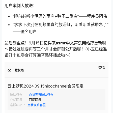
用户案例大放送：
“睡前必听小伊恩的雨声+鸭子二重奏”——程序员阿伟
“求求下次别在视频里真的放浴缸，听着听着就尿急了”
——匿名用户
最后划重点！9月15日记得来
asmr中文声乐网站
蹲更新呀
～错过这波要再等三个月才会解锁公开版呢！(小玉已经准
备好十包零食打算通宵循环播放啦～)
查看
下载权限
云上梦见2024.09.15nicochannel会员限定
解压教程：：
点我查看解压教程
存储网盘：：
百度网盘
客服QQ：：
点我联系客服