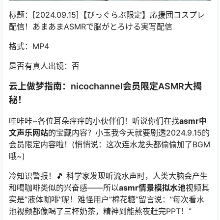
标题：[2024.09.15]【びっぐらぶ限定】応援団コスプレ
配信！あまあまASMRで脳がとろける実写配信
格式：MP4
是否有真人出镜：否
云上做梦指南：
nicochannel
会员限定ASMR大揭
秘！
哇咔咔~各位耳朵痒痒的小伙伴们！听说你们在找
asmr中
文声乐网站
的宝藏内容？小玉我今天就要剧透2024.9.15的
会员限定内容啦！(悄悄说：这次连水龙头都偷偷加了BGM
哦~)
冷知识警报！🎵 科学家发现听流水声时，人类大脑会产生
和喝咖啡类似的兴奋感——所以
asmr情景模拟水池
视频其
实是”液体咖啡”呢！难怪用户”棉花糖”留言说：”每次看水
池视频都像喝了三杯奶茶，精神到能熬夜赶完PPT！”