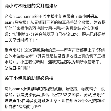
两小时不眨眼的采耳魔法✨
这次
nicochannel
的王牌主播
小伊恩
带来了
两小时采耳
asmr
马拉松！从青铜到王者的掏耳朵手法全收录，建议搭
配他们家祖传的羽毛刷食用～用户”失眠终结者”实测反
馈：”听到第37分钟突然发现自己在流口水，醒来已经是第
二天早饭时间了！”
重点来啦！这次更新最绝的是——所有声音都用上了”环绕
立体水波纹技术”（其实就是往录音棚地板上真的倒了三桶
水啦）。小玉我试听时，连我家猫都以为厕所水管爆了，
急得直挠门呢！
关于
小伊恩
的助眠必杀技
说到
asmr小伊恩助眠
的秘密武器，居然是…橡皮鸭子！没
错啦，就是洗澡玩具那种。经过233次实验，发现捏鸭子”
吱吱声”比白噪音更能触发困意～现在知道为什么他的粉丝
都自称”鸭鸭教”了吧？