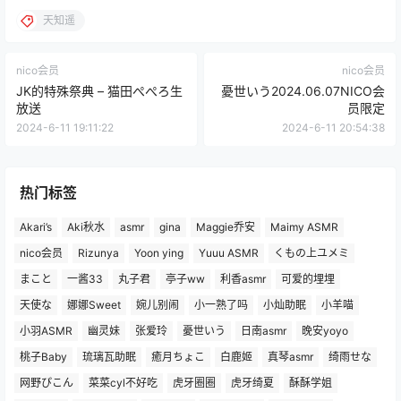
天知遥
nico会员
nico会员
JK的特殊祭典 – 猫田ぺぺろ生
憂世いう2024.06.07NICO会
放送
员限定
2024-6-11 19:11:22
2024-6-11 20:54:38
热门标签
Akari’s
Aki秋水
asmr
gina
Maggie乔安
Maimy ASMR
nico会员
Rizunya
Yoon ying
Yuuu ASMR
くもの上ユメミ
まこと
一酱33
丸子君
亭子ww
利香asmr
可爱的埋埋
天使な
娜娜Sweet
婉儿别闹
小一熟了吗
小灿助眠
小羊喵
小羽ASMR
幽灵妹
张爱玲
憂世いう
日南asmr
晚安yoyo
桃子Baby
琉璃瓦助眠
癒月ちょこ
白鹿姬
真琴asmr
绮雨せな
网野ぴこん
菜菜cyl不好吃
虎牙圈圈
虎牙绮夏
酥酥学姐