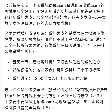
最近超多宝宝问小玉
番茄助眠asmr耳语
和
沉浸式asmr外
国博主
哪个好用？刚好
天知遥
昨晚都玩过！她先是用指甲
轻轻刮番茄表皮，那个”咯吱咯吱”声让我头皮发麻~后来突
然切换英语耳语，我的大脑直接当机！
这里要插播神奇冷知识：番茄表皮的蜡质层在显微镜下像
蜂巢，所以刮擦声特别清脆！不过用户”选择困难症”说：”
两个一起听效果更猛，就像番茄在耳边说情话…”（这是什
么魔鬼搭配啦！）
音叉环节：建议戴耳机！声浪会从后脑勺绕到眉心
郭德纲模仿：备好零食！否则馋哭别怪小玉没提醒
番茄时间：23:00后慎入！小心饿到翻冰箱
最后碎碎念：这次直播回放已经传好啦~错过的小伙伴快去
补课！记得告诉小玉你们被哪个环节催眠得最惨（坏笑）
下次要不要试试用
顶级asmr助眠3d音叉
敲西瓜？听说能
模拟脑瓜崩的声音哦（逃）