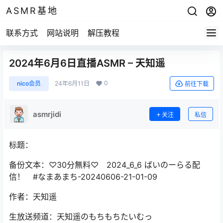
ASMR基地
联系方式
网站说明
解压教程
2024年6月6日直播ASMR – 天知遥
0
nico会员
24年6月11日
前往下载
asmrjidi
关注
私信
标题：
备份文本：♡30分無料♡ 2024_6_6 ばいのーらる配
信！ #なまあまち-20240606-21-01-09
作者：天知遥
生放送频道：天知遥のもちもちたいむっ