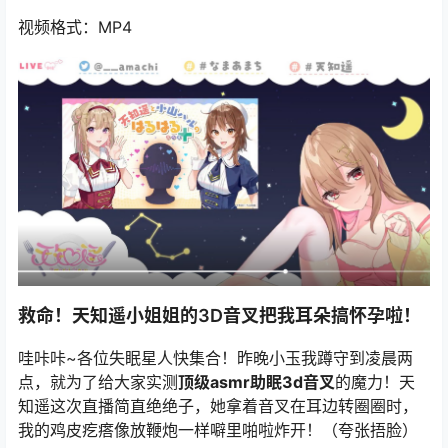
视频格式：MP4
救命！
天知遥
小姐姐的3D音叉把我耳朵搞怀孕啦！
哇咔咔~各位失眠星人快集合！昨晚小玉我蹲守到凌晨两
点，就为了给大家实测
顶级asmr助眠3d音叉
的魔力！
天
知遥
这次直播简直绝绝子，她拿着音叉在耳边转圈圈时，
我的鸡皮疙瘩像放鞭炮一样噼里啪啦炸开！（夸张捂脸）