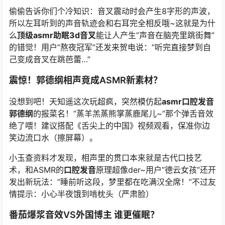
偷偷告诉你们个冷知识：音叉震动时会产生8字形的声波，
所以左耳听到的声音轨迹会和右耳完全相反哦~这就是为什
么
顶级asmr助眠3d音叉
能让人产生”声音在脑壳里跳街舞”
的错觉！用户”熬夜冠军”还发来贺电说：”听完直接梦到自
己变成音叉在跳芭蕾…”
震惊！郭德纲相声竟成ASMR新素材？
没想到吧！
天知遥
这次玩超疯，突然模仿起
asmr口腔发音
郭德纲
的报菜名！”蒸羊羔蒸熊掌蒸鹿尾儿~”那个弹舌音效
绝了喂！建议搭配《舌尖上的中国》视频观看，保准你边
笑边流口水（擦屏幕）。
小玉查资料才发现，相声里的贯口本来就是古代口技艺
术，和ASMR的
口腔发音
原理超像der~用户”德云女孩”还开
发出新玩法：”睡前听这段，梦里都在吃满汉全席！”不过友
情提示：小心半夜饿到啃枕头（严肃脸）
番茄爆浆音效VS外国博主 谁更催眠？