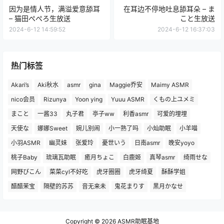
因为是情人节，满溢爱意舔耳
在耳边不停地吐息舔耳朵 – ま
– 猫田ぺぺろ生放送
こと生放送
2024-6-12 14:59:52
2024-6-12 16:37:03
热门标签
Akari’s
Aki秋水
asmr
gina
Maggie乔安
Maimy ASMR
nico会员
Rizunya
Yoon ying
Yuuu ASMR
くもの上ユメミ
まこと
一酱33
丸子君
亭子ww
利香asmr
可爱的埋埋
天使な
娜娜Sweet
婉儿别闹
小一熟了吗
小灿助眠
小羊喵
小羽ASMR
幽灵妹
张爱玲
憂世いう
日南asmr
晚安yoyo
桃子Baby
琉璃瓦助眠
癒月ちょこ
白鹿姬
真琴asmr
绮雨せな
网野ぴこん
菜菜cyl不好吃
虎牙圈圈
虎牙绮夏
酥酥学姐
醋醋茉宝
隔壁的苏苏
音无来未
鬼花まりす
黒月かなせ
Copyright © 2026
ASMR助眠基地