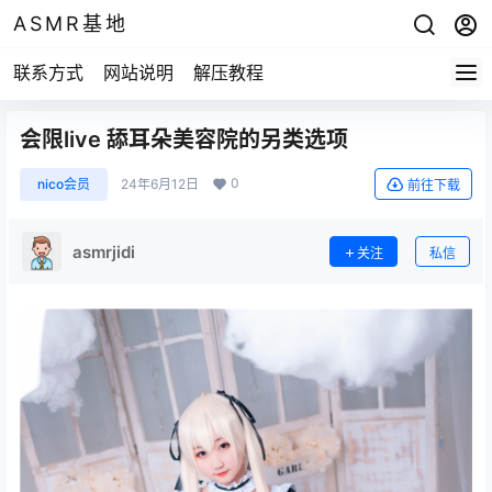
ASMR基地
联系方式
网站说明
解压教程
会限live 舔耳朵美容院的另类选项
0
nico会员
24年6月12日
前往下载
asmrjidi
关注
私信