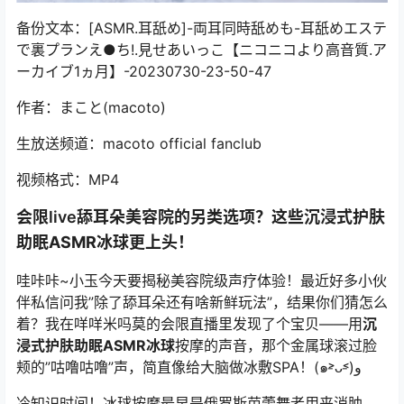
备份文本：[ASMR.耳舐め]-両耳同時舐めも-耳舐めエステ
で裏プランえ●ち!.見せあいっこ【ニコニコより高音質.ア
ーカイブ1ヵ月】-20230730-23-50-47
作者：まこと(macoto)
生放送频道：macoto official fanclub
视频格式：MP4
会限live舔耳朵美容院的另类选项？这些
沉浸式护肤
助眠ASMR冰球
更上头！
哇咔咔~小玉今天要揭秘美容院级声疗体验！最近好多小伙
伴私信问我”除了舔耳朵还有啥新鲜玩法”，结果你们猜怎么
着？我在
咩咩米吗莫
的会限直播里发现了个宝贝——用
沉
浸式护肤助眠ASMR冰球
按摩的声音，那个金属球滚过脸
颊的”咕噜咕噜”声，简直像给大脑做冰敷SPA！(๑˃̵ᴗ˂̵)و
冷知识时间！冰球按摩最早是俄罗斯芭蕾舞者用来消肿