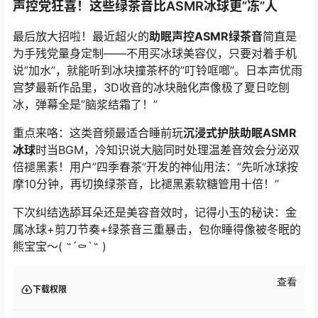
声控党狂喜！这些绿茶音比ASMR冰球更”冻”人
最后放大招啦！最近超火的
助眠声控ASMR绿茶音
简直是
为手残党量身定制——不用买冰球美容仪，只要对着手机
说”加水”，就能听到冰块撞茶杯的”叮铃哐啷”。日本声优
雨
宫梦
最新作品里，3D收音的冰块融化声像极了夏日吃刨
冰，弹幕全是”脑浆结霜了！”
重点来咯：这类音频最适合睡前玩
沉浸式护肤助眠ASMR
冰球
时当BGM，冷知识说大脑同时处理温差音效会分泌双
倍褪黑素！用户”四季春茶”开发的神仙用法：”先听冰球按
摩10分钟，再切换绿茶音，比褪黑素软糖管用十倍！”
下次纠结选舔耳朵还是美容音效时，记得小玉的秘诀：金
属冰球+剪刀节奏+绿茶音三重暴击，包你睡得像被冬眠的
熊宝宝～( ˶´⚰︎`˵ )
查看
下载权限