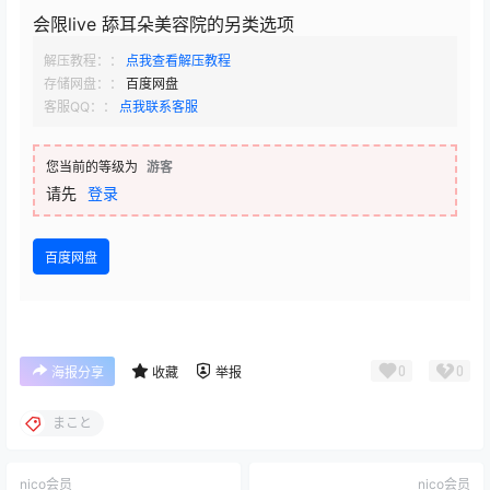
会限live 舔耳朵美容院的另类选项
解压教程：：
点我查看解压教程
存储网盘：：
百度网盘
客服QQ：：
点我联系客服
您当前的等级为
游客
请先
登录
百度网盘
0
0
海报分享
收藏
举报
まこと
nico会员
nico会员