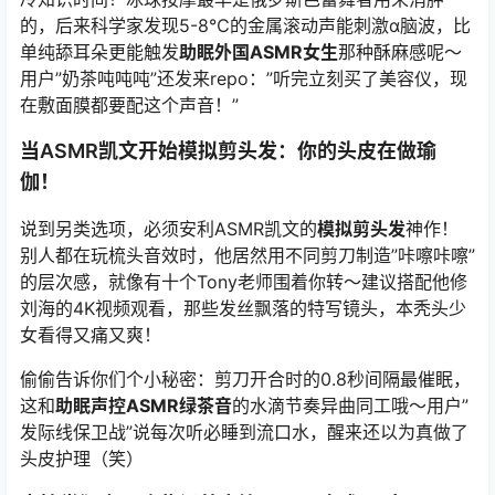
的，后来科学家发现5-8℃的金属滚动声能刺激α脑波，比
单纯舔耳朵更能触发
助眠外国ASMR女生
那种酥麻感呢～
用户”奶茶吨吨吨”还发来repo：”听完立刻买了美容仪，现
在敷面膜都要配这个声音！”
当
ASMR凯文
开始模拟剪头发：你的头皮在做瑜
伽！
说到另类选项，必须安利
ASMR凯文
的
模拟剪头发
神作！
别人都在玩梳头音效时，他居然用不同剪刀制造”咔嚓咔嚓”
的层次感，就像有十个Tony老师围着你转～建议搭配他修
刘海的4K视频观看，那些发丝飘落的特写镜头，本秃头少
女看得又痛又爽！
偷偷告诉你们个小秘密：剪刀开合时的0.8秒间隔最催眠，
这和
助眠声控ASMR绿茶音
的水滴节奏异曲同工哦～用户”
发际线保卫战”说每次听必睡到流口水，醒来还以为真做了
头皮护理（笑）