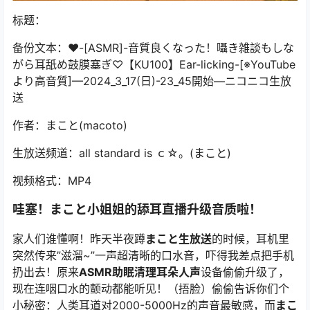
标题：
备份文本：♥️-[ASMR]-音質良くなった！囁き雑談もしな
がら耳舐め鼓膜塞ぎ♡【KU100】Ear-licking-[※YouTube
より高音質]—2024_3_17(日)-23_45開始—ニコニコ生放
送
作者：まこと(macoto)
生放送频道：all standard is ｃ☆。(まこと)
视频格式：MP4
哇塞！
まこと
小姐姐的舔耳直播升级音质啦！
家人们谁懂啊！昨天半夜蹲
まこと生放送
的时候，耳机里
突然传来”滋溜~”一声超清晰的口水音，吓得我差点把手机
扔出去！原来
ASMR助眠清理耳朵人声
设备偷偷升级了，
现在连咽口水的颤动都能听见！（捂脸）偷偷告诉你们个
小秘密：人类耳道对2000-5000Hz的声音最敏感，而
まこ