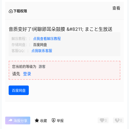
查看
下载权限
音质变好了!闲聊舔耳朵鼓膜 &#8211; まこと生放送
解压教程：：
点我查看解压教程
存储网盘：：
百度网盘
客服QQ：：
点我联系客服
您当前的等级为
游客
请先
登录
百度网盘
0
0
海报分享
收藏
举报