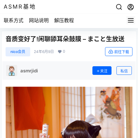
ASMR基地
联系方式
网站说明
解压教程
音质变好了!闲聊舔耳朵鼓膜 – まこと生放送
0
nico会员
24年6月9日
前往下载
asmrjidi
关注
私信