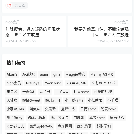
まこと
nico会员
nico会员
消除疲劳，进入舒适的睡眠状
我要为前辈加油，不能输给舔
态 – まこと生放送
耳朵 – まこと生放送
2024-6-9 18:17:24
2024-6-9 18:44:12
热门标签
Akari’s
Aki秋水
asmr
gina
Maggie乔安
Maimy ASMR
nico会员
Rizunya
Yoon ying
Yuuu ASMR
くもの上ユメミ
まこと
一酱33
丸子君
亭子ww
利香asmr
可爱的埋埋
天使な
娜娜Sweet
婉儿别闹
小一熟了吗
小灿助眠
小羊喵
小羽ASMR
幽灵妹
张爱玲
憂世いう
日南asmr
晚安yoyo
桃子Baby
琉璃瓦助眠
癒月ちょこ
白鹿姬
真琴asmr
绮雨せな
网野ぴこん
菜菜cyl不好吃
虎牙圈圈
虎牙绮夏
酥酥学姐