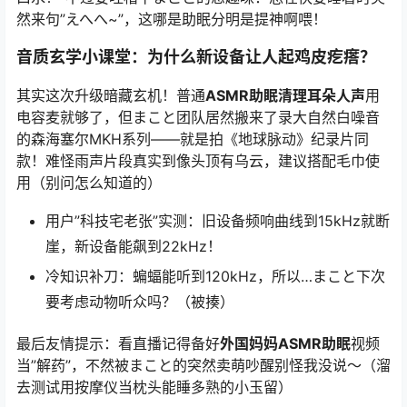
然来句”えへへ~”，这哪是助眠分明是提神啊喂！
音质玄学小课堂：为什么新设备让人起鸡皮疙瘩？
其实这次升级暗藏玄机！普通
ASMR助眠清理耳朵人声
用
电容麦就够了，但
まこと
团队居然搬来了录大自然白噪音
的森海塞尔MKH系列——就是拍《地球脉动》纪录片同
款！难怪雨声片段真实到像头顶有乌云，建议搭配毛巾使
用（别问怎么知道的）
用户”科技宅老张”实测：旧设备频响曲线到15kHz就断
崖，新设备能飙到22kHz！
冷知识补刀：蝙蝠能听到120kHz，所以…まこと下次
要考虑动物听众吗？（被揍）
最后友情提示：看直播记得备好
外国妈妈ASMR助眠
视频
当”解药”，不然被まこと的突然卖萌吵醒别怪我没说～（溜
去测试用按摩仪当枕头能睡多熟的小玉留）