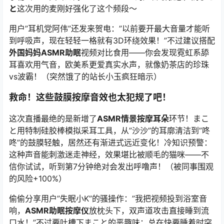
と
这次用的麦刚好强化了这个频段～
用户”耳机党阿伟”还发来贺电：”以前要开最大音量才能听
到呼吸声，现在轻轻一格就有3D环绕效果！”不过建议搭配
外国妈妈ASMR助眠
视频对比食用——你会发现霓虹系舔
耳喜欢用气音，欧美系更爱真实水声，就像奶茶店的珍珠
vs波霸！（突然饿了的站长小玉疯狂暗示）
救命！这些鼓膜按摩音效也太犯规了吧！
这次直播最绝的是新增了
ASMR情景按摩耳朵
环节！
まこ
と
用特制硅胶棒模拟采耳工具，从”沙沙”的耳廓清洁到”咚
咚”的鼓膜轻触，居然还有渐进式远近变化！冷知识预警：
这种声音能刺激迷走神经，效果堪比被顺毛的猫咪——不
信你试试，听到第7分钟绝对会发出呼噜声！（被同事围观
的风险+100%）
偷偷分享用户”失眠小K”的骚操作：”我把视频投到浴室音
响，
ASMR助眠按摩仪
放枕头下，双声道攻击直接睡到流
口水！”不过要吐槽下まこと的恶趣味：总在快要睡着时突