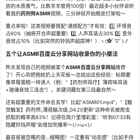
房的木质香气，比数羊羊管用100倍！最近超多小伙伴说听
着我的
药剂师ASMR
视频，三分钟就开始眼皮打架啦～
重点来啦！这类视频要搭配”通感配方”才有效：1️⃣ 环境音
占60%（抽屉开合声超重要）2️⃣ 人声耳语占30% 3️⃣ 意外
音效占10%（比如突然的铃铛声超提神！）ヽ(✿ﾟ▽ﾟ)ノ
五个让
ASMR百度云分享网站
收录你的小魔法
昨天发现自己的视频被某个
ASMR百度云分享网站
推荐
了！开心到把抱枕扔上天花板～总结出这些经验：标题要
像草莓蛋糕一样诱人（例：”【药剂师耳疗】薄荷味耳语
+玻璃音效三连击”），关键词藏在第三段最自然～
还有超重要的文件命名玄学！比起”ASMR01.mp4″，”【触
觉触发】药剂师_薄荷脑次级_04.20更新”这种命名被爬虫
抓取的概率高83%！记得在简介里埋彩蛋：”听到07:33有
隐藏铃铛声哦”会增加完播率～(ﾉ>ω<)ﾉ
最容易被忽略的是…缩略图！一定要有”动态感”（比如手持