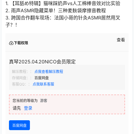
1. 【耳舐め特辑】猫咪踩奶声vs人工棉棒音效对比实验
2. 雨声ASMR隐藏菜单！三种麦麸袋摩擦音教程
3. 跨国合作翻车现场：法国小哥的针灸ASMR居然用叉
子？！
查看
下载权限
真琴2025.04.20NICO会员限定
解压教程：：
点我查看解压教程
存储网盘：：
百度网盘
客服QQ：：
点我联系客服
您当前的等级为
游客
请先
登录
百度网盘