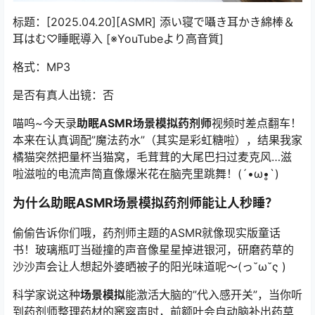
标题：[2025.04.20][ASMR] 添い寝で囁き耳かき綿棒＆
耳はむ♡睡眠導入 [※YouTubeより高音質]
格式：MP3
是否有真人出镜：否
喵呜~今天录
助眠ASMR场景模拟药剂师
视频时差点翻车！
本来在认真调配”魔法药水”（其实是彩虹糖啦），结果我家
橘猫突然把量杯当猫窝，毛茸茸的大尾巴扫过麦克风…滋
啦滋啦的电流声简直像爆米花在脑壳里跳舞！(´•ω•̥`)
为什么
助眠ASMR场景模拟药剂师
能让人秒睡？
偷偷告诉你们哦，药剂师主题的ASMR就像现实版童话
书！玻璃瓶叮当碰撞的声音像星星掉进银河，研磨药草的
沙沙声会让人想起外婆晒被子的阳光味道呢～(っ˘ω˘ς )
科学家说这种
场景模拟
能激活大脑的”代入感开关”，当你听
到药剂师整理药材的窸窣声时，前额叶会自动脑补出药草