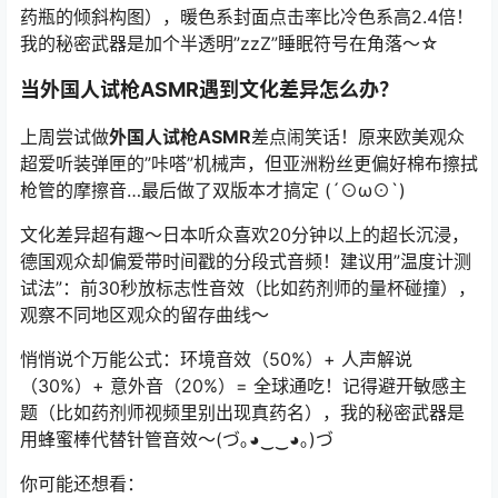
药瓶的倾斜构图），暖色系封面点击率比冷色系高2.4倍！
我的秘密武器是加个半透明”zzZ”睡眠符号在角落～☆
当
外国人试枪ASMR
遇到文化差异怎么办？
上周尝试做
外国人试枪ASMR
差点闹笑话！原来欧美观众
超爱听装弹匣的”咔嗒”机械声，但亚洲粉丝更偏好棉布擦拭
枪管的摩擦音…最后做了双版本才搞定 (´⊙ω⊙`)
文化差异超有趣～日本听众喜欢20分钟以上的超长沉浸，
德国观众却偏爱带时间戳的分段式音频！建议用”温度计测
试法”：前30秒放标志性音效（比如药剂师的量杯碰撞），
观察不同地区观众的留存曲线～
悄悄说个万能公式：环境音效（50%）+ 人声解说
（30%）+ 意外音（20%）= 全球通吃！记得避开敏感主
题（比如药剂师视频里别出现真药名），我的秘密武器是
用蜂蜜棒代替针管音效～(づ｡◕‿‿◕｡)づ
你可能还想看：