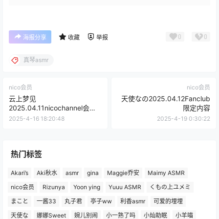
0
0
海报分享
收藏
举报
真琴asmr
nico会员
nico会员
云上梦见
天使なの2025.04.12Fanclub
2025.04.11nicochannel会员
限定内容
限定
2025-4-16 18:20:48
2025-4-19 0:30:22
热门标签
Akari’s
Aki秋水
asmr
gina
Maggie乔安
Maimy ASMR
nico会员
Rizunya
Yoon ying
Yuuu ASMR
くもの上ユメミ
まこと
一酱33
丸子君
亭子ww
利香asmr
可爱的埋埋
天使な
娜娜Sweet
婉儿别闹
小一熟了吗
小灿助眠
小羊喵