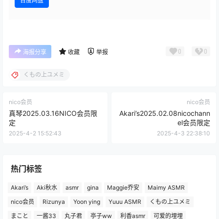
百度网盘
0
0
海报分享
收藏
举报
くもの上ユメミ
nico会员
nico会员
真琴2025.03.16NICO会员限
Akari’s2025.02.08nicochann
定
el会员限定
2025-4-2 15:52:43
2025-4-3 22:38:10
热门标签
Akari’s
Aki秋水
asmr
gina
Maggie乔安
Maimy ASMR
nico会员
Rizunya
Yoon ying
Yuuu ASMR
くもの上ユメミ
まこと
一酱33
丸子君
亭子ww
利香asmr
可爱的埋埋