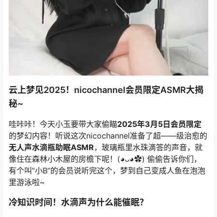
云上梦见2025！
nicochannel
会员限定ASMR大揭
秘~
哇咔咔！今天小玉要带大家偷瞄
2025年3月5日会员限定
的梦幻内容！听说这次
nicochannel
准备了超——级治愈的
无人声水滴瓶助眠ASMR
，玻璃瓶里水珠滴答的声音，就
像住在森林小木屋的房檐下呢！(◕ᴗ◕✿) 偷偷告诉你们，
有个叫”小B”的会员说听完这个，梦到自己变成人鱼在泡泡
里游泳啦~
冷知识时间！水滴声为什么能催眠？