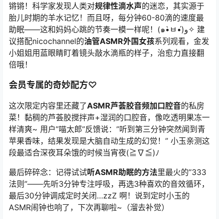
锵锵！科学家发现人类对
规律性滴水声
的迷恋，其实源于
胎儿时期的羊水记忆！而且呀，每分钟60-80滴的速度最
助眠——这和妈妈心跳的节奏一模一样呢！(๑•̀ㅂ•́)و✧ 建
议搭配
nicochannel
的
油管ASMR外国女孩
系列观看，金发
小姐姐用蓝眼睛盯着镜头敲水滴瓶的样子，治愈力直接翻
倍哦！
会员专属的奇妙配方♡
这次限定内容里还藏了
ASMR芦荟胶音频加口腔音
的私房
菜！黏稠的芦荟胶搅拌声+湿润的口腔音，像吃透明果冻一
样清爽~ 用户”喵太郎”反馈说：”听到第三分钟突然闻到青
苹果香味，结果发现是大脑自动生成的幻觉！” 小玉亲测这
段最适合深夜耳朵饿的时候当宵夜(≧∇≦)ﾉ
最后碎碎念：记得试试
听ASMR助眠的方法
里最火的”333
法则”——先听3分钟专注呼吸，再选3种喜欢的音效循环，
最后30分钟调成定时关闭…zzZ 啊！说到定时小玉的
ASMR闹钟也响了，下次再聊啦~（溜去补觉）