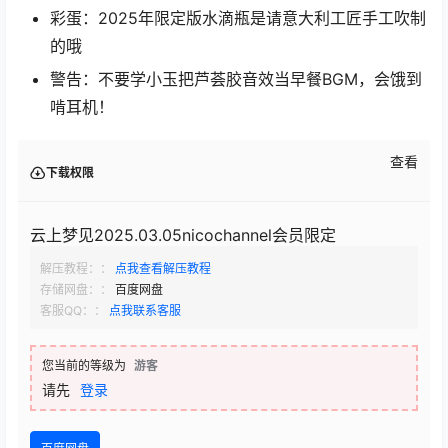
彩蛋：2025年限定版水滴瓶是请意大利工匠手工吹制
的哦
警告：不要学小玉把芦荟胶音效当早餐BGM，会饿到
啃耳机！
查看
下载权限
云上梦见2025.03.05nicochannel会员限定
解压教程：：
点我查看解压教程
存储网盘：：
百度网盘
客服QQ：：
点我联系客服
您当前的等级为
游客
请先
登录