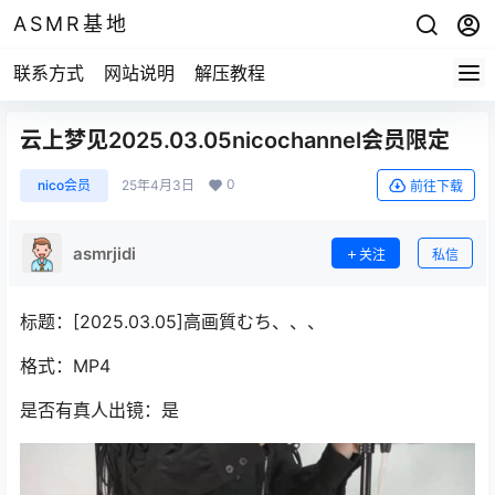
ASMR基地
联系方式
网站说明
解压教程
云上梦见2025.03.05nicochannel会员限定
0
nico会员
25年4月3日
前往下载
asmrjidi
关注
私信
标题：[2025.03.05]高画質むち、、、
格式：MP4
是否有真人出镜：是