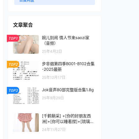
百度网盘
文章聚合
婉儿别闹 情人节来saozi家
TOP1
（音频）
25年4月2日
步非烟第四季B001-B102合集
TOP2
-2025最新
25年12月17日
Jok音声80部完整版合集1.8g
TOP3
25年9月29日
[千鹤躺采] +[你的好朋友西
洲]+[你可以睡着捏]+[琉璃瓦
助眠] 十一月限定
24年11月27日