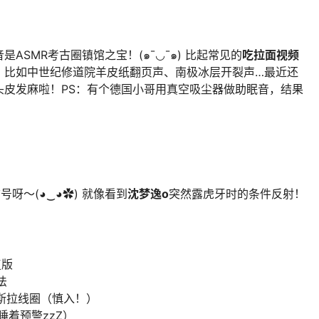
ASMR考古圈镇馆之宝！(๑¯◡¯๑) 比起常见的
吃拉面视频
：比如中世纪修道院羊皮纸翻页声、南极冰层开裂声…最近还
头皮发麻啦！PS：有个德国小哥用真空吸尘器做助眠音，结果
呀～(◕‿◕✿) 就像看到
沈梦逸o
突然露虎牙时的条件反射！
复版
法
斯拉线圈（慎入！）
睡着预警zzZ）