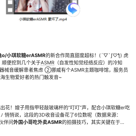
o/小琪软糖erASMR
的新合作简直甜度超标！(´▽`ʃ♡ƪ) 虎
，顺便挖到几个关于
ASMR
（自发性知觉经络反应）的冷知
的器械音缓解患者焦虑 ②挪威有个ASMR主题咖啡馆，服务员
深海生物爱好者的热门触发音~
出花！嫂子用指甲轻敲玻璃杯的”叮叮”声，配合小琪软糖er吃
ﾉ 悄悄说，这段的3D收音设备花了6位数呢（数据来源：
小伙伴问
外国小哥吃外卖ASMR
的拍摄技巧，其实关键在于…