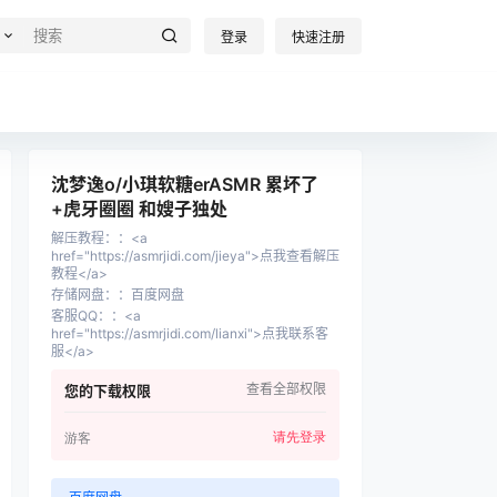
登录
快速注册
沈梦逸o/小琪软糖erASMR 累坏了
+虎牙圈圈 和嫂子独处
解压教程：
：
<a
href="https://asmrjidi.com/jieya">点我查看解压
教程</a>
存储网盘：
：
百度网盘
客服QQ：
：
<a
href="https://asmrjidi.com/lianxi">点我联系客
服</a>
查看全部权限
您的下载权限
请先登录
游客