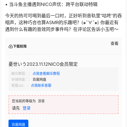
• 当斗鱼主播遇到NICO声优：跨平台联动特辑
今天的热可可喝到最后一口时，正好听到音轨里”咕咚”的吞
咽声，这种巧合也算ASMR的乐趣吧？(๑¯∀¯๑) 你最近有
遇到什么有趣的音效同步事件吗？在评论区告诉小玉吧～
查看
下载权限
憂世いう2023.11.12NICO会员限定
解压教程：：
点我查看解压教程
存储网盘：：
百度网盘
客服QQ：：
点我联系客服
您当前的等级为
游客
请先
登录
百度网盘