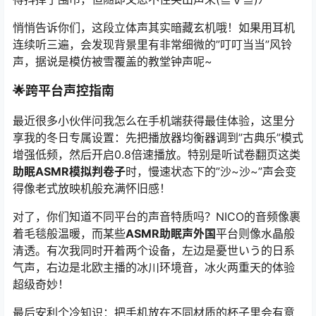
悄悄告诉你们，这段立体声其实暗藏玄机哦！如果用耳机
连续听三遍，会发现背景里有非常细微的”叮叮当当”风铃
声，据说是模仿被雪覆盖的教堂钟声呢~
🌟跨平台声控指南
最近很多小伙伴问我怎么在手机端获得最佳体验，这里分
享我的冬日专属设置：先把播放器均衡器调到”古典乐”模式
增强低频，然后开启0.8倍速播放。特别是听试卷翻页这类
助眠ASMR模拟判卷子
时，慢速状态下的”沙~沙~”声会变
得像老式放映机般充满怀旧感！
对了，你们知道不同平台的声音特质吗？NICO的音频像裹
着毛毯般温暖，而某些
ASMR助眠声外国
平台则像水晶般
清透。有次我同时开着两个设备，左边是憂世いう的日系
气声，右边是北欧主播的冰川环境音，冰火两重天的体验
超级奇妙！
最后安利个冷知识：把手机放在不同材质的杯子里会有意