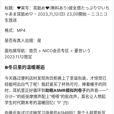
标题：♥実写：耳舐め♥(無料あり)彼女感たっぷり♡いち
ゃあま耳舐め♡ – 2023_11_12(日) 23_00開始 – ニコニコ
生放送
格式：MP4
是否有真人出镜：是
面包屑导航：首页 > NICO会员专区 > 憂世いう
2023.11.12限定
❄️冬日里的温暖邂逅
今天路过便利店时发现热饮柜换上了圣诞包装，才惊觉已
经能呵出白气了呢！我赶紧买了杯热可可，捧着暖手的同
时，耳机里正好循环到
助眠ASMR模拟判卷子
的声音——”
沙沙~”的纸张摩擦声配上”嗒嗒”的批改声，莫名让人想起
学生时代期末考的温暖回忆(´▽`ʃƪ)
你最近有试过这种学习场景的ASMR吗？我个人超爱听写