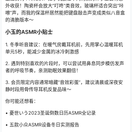
外收获！陶瓷杯会放大”叮咚”类音效，玻璃杯适合突出”咔
嚓”声，而我的保温杯居然能把键盘敲击声变成类似八音盒
的清脆版本～
小玉的ASMR小贴士
1. 冬季听音建议：在暖气房戴耳机前，先用掌心温暖耳机
单元5秒，能减少金属的冰冷刺激感
2. 遇到特别喜欢的片段时，可以尝试用鼻息同步模仿发声
者的呼吸节奏，亲测助眠效果翻倍！
3. 会员限定内容通常暗藏”音效彩蛋”，建议清晨或深夜安
静时段用骨传导耳机反复品味～
你可能还想看：
• 憂世いう2023圣诞倒数日历ASMR全记录
• 五款小众ASMR设备冬日实测报告