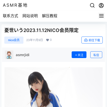
ASMR基地
联系方式
网站说明
解压教程
憂世いう2023.11.12NICO会员限定
0
nico会员
23年11月9日
前往下载
asmrjidi
关注
私信