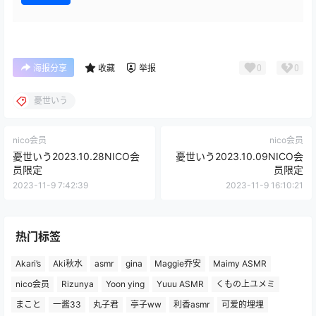
0
0
海报分享
收藏
举报
憂世いう
nico会员
nico会员
憂世いう2023.10.28NICO会
憂世いう2023.10.09NICO会
员限定
员限定
2023-11-9 7:42:39
2023-11-9 16:10:21
热门标签
Akari’s
Aki秋水
asmr
gina
Maggie乔安
Maimy ASMR
nico会员
Rizunya
Yoon ying
Yuuu ASMR
くもの上ユメミ
まこと
一酱33
丸子君
亭子ww
利香asmr
可爱的埋埋