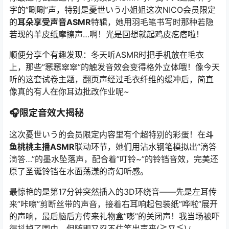
字的”唰唰”声，特别是憂世いう小姐姐这次NICO会员限定
的
耳朵享受声音ASMR
特辑，她用羽毛笔书写时那种若隐
若现的羊皮纸摩擦声…啊！光是回想就起鸡皮疙瘩啦！
顺便分享个有趣发现：冬天听ASMR时把手机放在毛衣
上，那些”窸窸窣窣”的触发音效会变得格外立体哦！像今天
听的这套试卷主题，翻页声经过毛衣纤维的缓冲后，简直
像真的有人在你耳边批改作业呢~
🎧限定音效大揭秘
这次憂世いう的会员限定内容里有个超特别的彩蛋！在
斗
鱼桃桃主播ASMR
联动环节，她们用沾水钢笔模拟出”滴答
滴答…”的墨水坠落声，配合着”叮铃~”的铃铛音效，完美还
原了圣诞铃铛在水面荡漾的奇幻听感。
最惊艳的是第17分钟突然插入的3D环绕音——先是左耳传
来”咔嚓”剪断丝带的声音，接着右耳响起包装纸”哗啦”展开
的声响，最后脑后方传来礼物盒”嘭”的关闭声！我当场被吓
得抖掉了围巾，但随即又忍不住笑出声来(≧∇≦)ﾉ