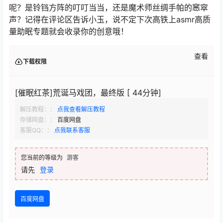
呢？是铃铛方阵的叮叮当当，还是魔术师丝绸手帕的窸窣
声？记得在评论区告诉小玉，说不定下次高铁上asmr高质
量助眠专题就会收录你的创意哦！
查看
下载权限
[催眠红茶]荒诞马戏团，最终版 [ 44分钟]
解压教程：：
点我查看解压教程
存储网盘：：
百度网盘
客服QQ：：
点我联系客服
您当前的等级为
游客
请先
登录
百度网盘