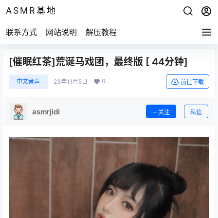
ASMR基地
联系方式
网站说明
解压教程
[催眠红茶]荒诞马戏团，最终版 [ 44分钟]
0
中文音声
23年11月5日
前往下载
asmrjidi
关注
私信