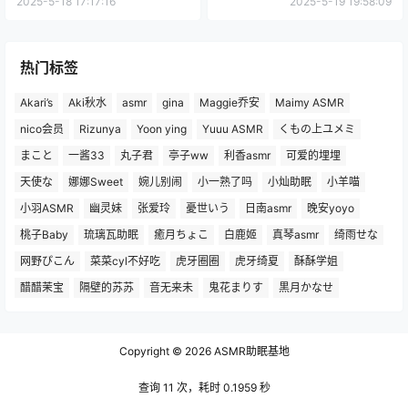
2025-5-18 17:17:16
2025-5-19 19:58:09
热门标签
Akari’s
Aki秋水
asmr
gina
Maggie乔安
Maimy ASMR
nico会员
Rizunya
Yoon ying
Yuuu ASMR
くもの上ユメミ
まこと
一酱33
丸子君
亭子ww
利香asmr
可爱的埋埋
天使な
娜娜Sweet
婉儿别闹
小一熟了吗
小灿助眠
小羊喵
小羽ASMR
幽灵妹
张爱玲
憂世いう
日南asmr
晚安yoyo
桃子Baby
琉璃瓦助眠
癒月ちょこ
白鹿姬
真琴asmr
绮雨せな
网野ぴこん
菜菜cyl不好吃
虎牙圈圈
虎牙绮夏
酥酥学姐
醋醋茉宝
隔壁的苏苏
音无来未
鬼花まりす
黒月かなせ
Copyright © 2026
ASMR助眠基地
查询 11 次，耗时 0.1959 秒