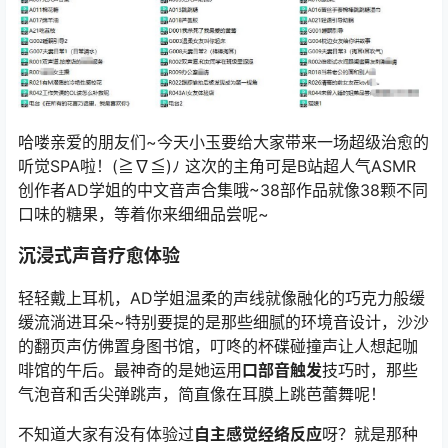
哈喽亲爱的朋友们~今天小玉要给大家带来一场超级治愈的
听觉SPA啦！(≧∇≦)ﾉ 这次的主角可是B站超人气ASMR
创作者AD学姐的中文音声合集哦~38部作品就像38颗不同
口味的糖果，等着你来细细品尝呢~
沉浸式声音疗愈体验
轻轻戴上耳机，AD学姐温柔的声线就像融化的巧克力般缓
缓流淌进耳朵~特别要提的是那些细腻的环境音设计，沙沙
的翻页声仿佛置身图书馆，叮咚的杯碟碰撞声让人想起咖
啡馆的午后。最神奇的是她运用
口部音触发
技巧时，那些
气泡音和舌尖弹跳声，简直像在耳膜上跳芭蕾舞呢！
不知道大家有没有体验过
自主感觉经络反应
呀？就是那种