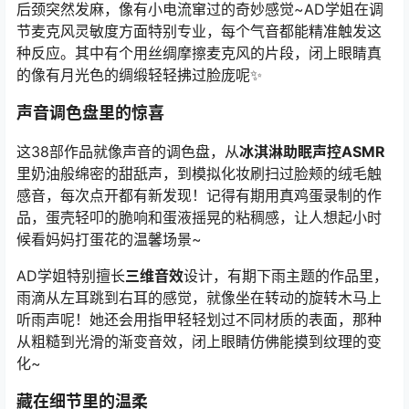
后颈突然发麻，像有小电流窜过的奇妙感觉~AD学姐在调
节麦克风灵敏度方面特别专业，每个气音都能精准触发这
种反应。其中有个用丝绸摩擦麦克风的片段，闭上眼睛真
的像有月光色的绸缎轻轻拂过脸庞呢✨
声音调色盘里的惊喜
这38部作品就像声音的调色盘，从
冰淇淋助眠声控ASMR
里奶油般绵密的甜舐声，到模拟化妆刷扫过脸颊的绒毛触
感音，每次点开都有新发现！记得有期用真鸡蛋录制的作
品，蛋壳轻叩的脆响和蛋液摇晃的粘稠感，让人想起小时
候看妈妈打蛋花的温馨场景~
AD学姐特别擅长
三维音效
设计，有期下雨主题的作品里，
雨滴从左耳跳到右耳的感觉，就像坐在转动的旋转木马上
听雨声呢！她还会用指甲轻轻划过不同材质的表面，那种
从粗糙到光滑的渐变音效，闭上眼睛仿佛能摸到纹理的变
化~
藏在细节里的温柔