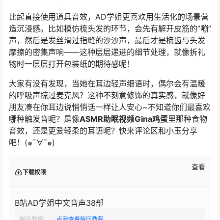
比起直接使用道具音效，AD学姐更喜欢用生活化的场景营
造沉浸感。比如模仿梳头发的环节，会先有解开皮筋的”嘣”
声，然后是发丝滑过指缝的沙沙声，最后才是梳齿与头发
摩擦的密集声响——这种层层递进的细节处理，就像拆礼
物时一层层打开包装纸的期待感呢！
大家有没有发现，当她在耳边轻声细语时，偶尔会有温暖
的呼吸声掠过麦克风？这种不刻意修饰的真实感，就像好
朋友凑在你耳边说悄悄话一样让人安心~不知道你们最喜欢
哪种触发音呢？是像
ASMR助眠视频Gina鸡蛋
里那种食物
音效，还是更爱轻柔的耳语呢？快来评论区和小玉分享
吧！(๑¯∀¯๑)
查看
下载权限
B站AD学姐中文音声38部
解压教程：：
点我查看解压教程