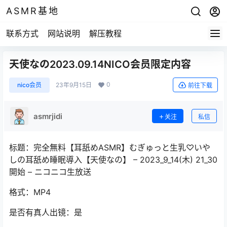
ASMR基地
联系方式
网站说明
解压教程
天使なの2023.09.14NICO会员限定内容
0
nico会员
23年9月15日
前往下载
asmrjidi
关注
私信
标题：完全無料【耳舐めASMR】むぎゅっと生乳♡いや
しの耳舐め睡眠導入【天使なの】 – 2023_9_14(木) 21_30
開始 – ニコニコ生放送
格式：MP4
是否有真人出镜：是