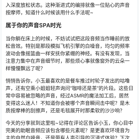
入深度放松状态。这种渐进式的编排就像一位贴心的声音
按摩师，知道什么时候该用什么手法呢~
属于你的声音SPA时光
当你躺在床上的时候，不妨试试把这段音频当作睡前的放
松音效。特别是那段模拟飞机引擎的白噪音，均匀的频率
波动会像摇篮曲一样安抚你紧绷的神经。有没有发现，当
注意力集中在声音细节时，那些烦心事就像窗外的云朵一
样慢慢飘远了呢？
悄悄告诉你，小玉最喜欢的是餐车推过时轮子发出的咕噜
声，还有空乘小姐姐轻声询问”咖啡还是茶”的片段。这些日
常中容易被忽略的声音，经过ASMR的魔法加工后，居然
变得这么迷人！不知道你会被哪个声音瞬间击中呢？是木
质按摩棒的刮擦声，还是毛毯展开时那柔软的沙沙响？
今天的分享就到这里啦~记得在评论区告诉小玉，你心目中
完美的助眠音频应该包含哪些元素呢？是更喜欢环境音为
主的自然白噪音，还是带有人声引导的沉浸式体验？下次