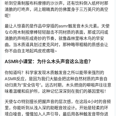
听到空乘制服布料摩擦的沙沙声，还有饮料倒入纸杯时那
清脆的叮咚声，闭上眼睛真的仿佛置身于三万英尺的高空
呢！
最让人惊喜的是作品中穿插的asmr触发音木头元素。天使
なの用木制按摩棒轻轻敲击不同材质的表面，那或沉闷或
清脆的声响形成奇妙的节奏，就像森林里啄木鸟的早安
曲。当木质道具划过麦克风时，那种略带粗糙的质感会让
你不由自主地起鸡皮疙瘩哦~
ASMR小课堂：为什么木头声音这么治愈？
你知道吗？科学家发现木质触发音之所以能带来强烈的
ASMR反应，是因为我们大脑会把这种自然材质的声音自
动归类为”安全信号”。远古时期，木头燃烧的噼啪声往往意
味着温暖和庇护所，这种记忆深深刻在我们的基因里啦！
天使なの特别擅长把握声音的层次感，在这段4小时的音频
里，你能听到从浅入深的助眠音效设计。开始是轻柔的环
境白噪音，慢慢加入人声引导，最后用各种触发音带你进