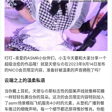
叮叮~亲爱的ASMR小伙伴们，小玉今天要和大家分享一个
超级治愈的作品哦！就是天使なの在2023年9月14日发布
的NICO会员限定内容，准备好被温柔的声音拥抱了吗？
云端之上的温柔私语
当你戴上耳机，天使なの那标志性的甜美声线就像棉花糖
一样轻轻包裹住你的耳朵。这次的会员限定内容特别加入
了asmr场景模拟飞机服务4小时的元素，从登机广播到餐
车推过的细微声响，每一个细节都还原得惟妙惟肖。你能