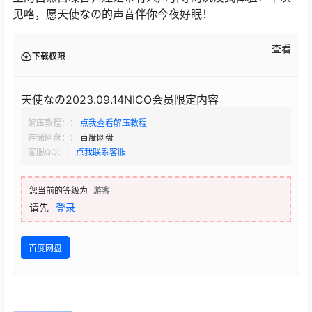
见咯，愿天使なの的声音伴你今夜好眠！
查看
下载权限
天使なの2023.09.14NICO会员限定内容
解压教程：：
点我查看解压教程
存储网盘：：
百度网盘
客服QQ：：
点我联系客服
您当前的等级为
游客
请先
登录
百度网盘