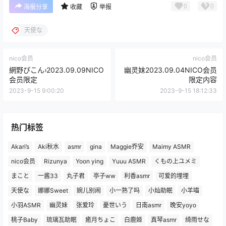
0
0
海报分享
收藏
举报
天使な
nico会员
nico会员
網野ぴこん›2023.09.09NICO
幽灵妹2023.09.04NICO会员
会员限定
限定内容
2023-9-15 9:00:20
2023-9-15 18:12:33
热门标签
Akari’s
Aki秋水
asmr
gina
Maggie乔安
Maimy ASMR
nico会员
Rizunya
Yoon ying
Yuuu ASMR
くもの上ユメミ
まこと
一酱33
丸子君
亭子ww
利香asmr
可爱的埋埋
天使な
娜娜Sweet
婉儿别闹
小一熟了吗
小灿助眠
小羊喵
小羽ASMR
幽灵妹
张爱玲
憂世いう
日南asmr
晚安yoyo
桃子Baby
琉璃瓦助眠
癒月ちょこ
白鹿姬
真琴asmr
绮雨せな