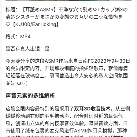
标题：【耳舐めASMR】不浄な穴で慰め♡Lカップ爆Xの
清楚シスターがまさかの変態♡お互いのエッな懺悔を
♡【KU100/Ear licking】
格式：MP4
是否有真人出镜：是
今天要分享的这段ASMR作品来自日南FC2023年9月30日
的会员限定内容，开场那段细腻的指尖轻敲声，就像雨滴
轻轻落在玻璃窗上，瞬间营造出令人安心的私人空间氛围
呢(｡･ω･｡)
声音元素的多维解析
这段会限内容最特别的是采用了
双耳3D收音技术
，从左侧
缓缓移动到右侧的羽毛拂动声，配合时远时近的耳语气
息，创造出立体的颅内按摩音效体验。道具音效方面，日
南使用了绒布包裹的麦克风进行ASMR掏耳朵模拟，那种