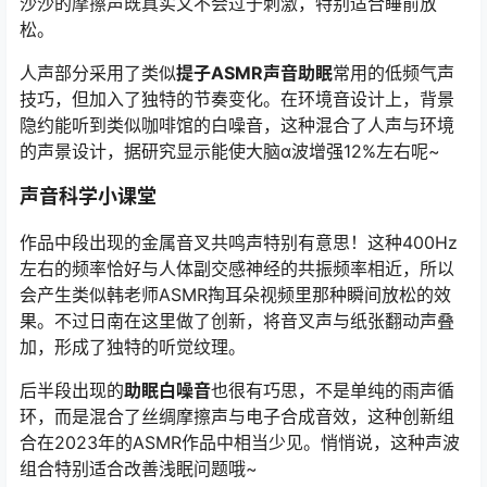
沙沙的摩擦声既真实又不会过于刺激，特别适合睡前放
松。
人声部分采用了类似
提子ASMR声音助眠
常用的低频气声
技巧，但加入了独特的节奏变化。在环境音设计上，背景
隐约能听到类似咖啡馆的白噪音，这种混合了人声与环境
的声景设计，据研究显示能使大脑α波增强12%左右呢~
声音科学小课堂
作品中段出现的金属音叉共鸣声特别有意思！这种400Hz
左右的频率恰好与人体副交感神经的共振频率相近，所以
会产生类似韩老师ASMR掏耳朵视频里那种瞬间放松的效
果。不过日南在这里做了创新，将音叉声与纸张翻动声叠
加，形成了独特的听觉纹理。
后半段出现的
助眠白噪音
也很有巧思，不是单纯的雨声循
环，而是混合了丝绸摩擦声与电子合成音效，这种创新组
合在2023年的ASMR作品中相当少见。悄悄说，这种声波
组合特别适合改善浅眠问题哦~