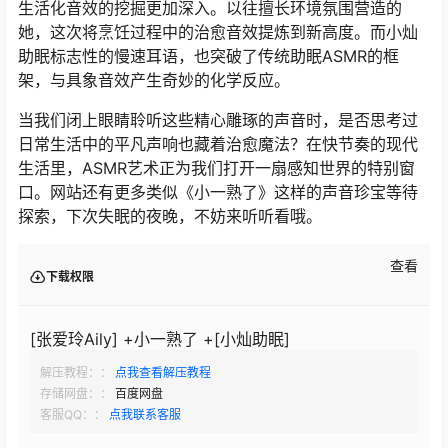
生活化音效的挖掘更加深入。以往擅长环境氛围营造的
她，这次将烹饪过程中的治愈音效提炼到新高度。而小灿
助眠标志性的慢速耳语，也突破了传统助眠ASMR的框
架，与具象音效产生奇妙的化学反应。
当我们闭上眼睛聆听这些精心雕琢的声音时，是否思考过
日常生活中的平凡声响也藏着治愈魔法？在快节奏的现代
生活里，ASMR艺术正为我们打开一扇感知世界的特别窗
口。网站还有更多类似《小一熟了》这样的声音珍宝等待
探索，下次失眠的夜晚，不妨来听听看哦。
查看
下载权限
[张爱玲Aily] +小一熟了 +[小灿助眠]
解压教程：：
点我查看解压教程
存储网盘：：
百度网盘
客服QQ：：
点我联系客服