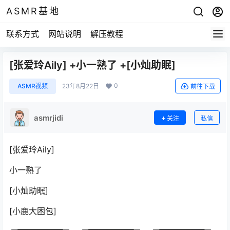
ASMR基地
联系方式
网站说明
解压教程
[张爱玲Aily] +小一熟了 +[小灿助眠]
0
ASMR视频
23年8月22日
前往下载
asmrjidi
关注
私信
[张爱玲Aily]
小一熟了
[小灿助眠]
[小鹿大困包]