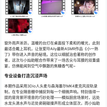
窗外雨声淅沥，温暖的台灯在桌面投下柔和的暖光，此刻
最适合戴上耳机，让张爱玲Aily最新ASMR作品《小一熟
了》带你进入声音的秘境。这位以细腻治愈著称的创作
者，这次与小灿助眠合作带来了一场舌尖与耳膜的双重盛
宴，仿佛能闻到空气中飘散的焦糖香气呢~
专业设备打造沉浸声场
本期作品采用3Dio人头麦与森海塞尔MK4麦克风双轨录
制，在专业隔音棚中捕捉到每一个细微声响。特别值得一
提的是背景环境音的巧妙处理——模拟厨房场景时，远处
水龙头滴水声与近处瓷碗碰撞声形成立体层次，而小灿助