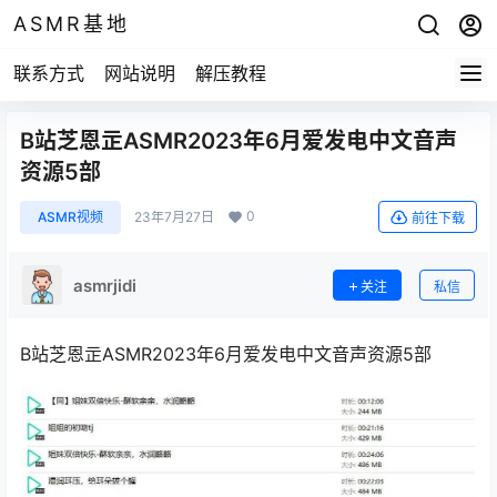
ASMR基地
联系方式
网站说明
解压教程
B站芝恩㱏ASMR2023年6月爱发电中文音声
资源5部
0
ASMR视频
23年7月27日
前往下载
asmrjidi
关注
私信
B站芝恩㱏ASMR2023年6月爱发电中文音声资源5部